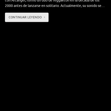
con Arcángel, formó un dúo de reggaeton en la década de los
2000 antes de lanzarse en solitario. Actualmente, su sonido se…
CONTINUAR LEYENDO