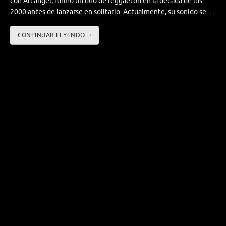
con Arcángel, formó un dúo de reggaeton en la década de los
2000 antes de lanzarse en solitario. Actualmente, su sonido se…
CONTINUAR LEYENDO